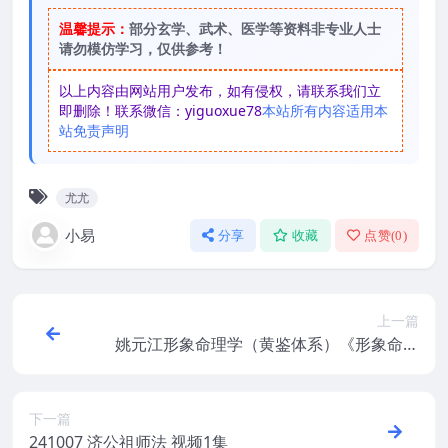
温馨提示：
部分玄学、武术、医学等资料非专业人士
请勿模仿学习，仅供参考！
以上内容由网站用户发布，如有侵权，请联系我们立
即删除！联系微信：yiguoxue78
本站所有内容适用本
站免责声明
尤尤
小易
分享
收藏
点赞(
0
)
上一篇
姚元江形象命理学（黄鉴体系）《形象命理
学》33
下一篇
241007 济公祖师法 视频1集