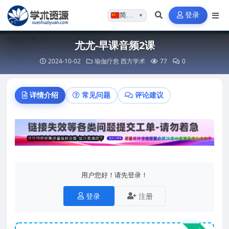
登录
简体…
▼
尤尤-早课音频2课
2024-10-02
瑜伽疗愈
西方学术
77
0
详情介绍
常见问题
评论建议
用户您好！请先登录！
登录
注册