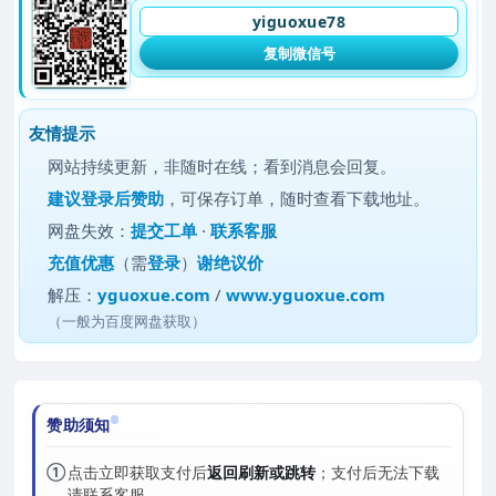
yiguoxue78
复制微信号
友情提示
网站持续更新，非随时在线；看到消息会回复。
建议
登录后赞助
，可保存订单，随时查看下载地址。
网盘失效：
提交工单
·
联系客服
充值优惠
（需
登录
）
谢绝议价
解压：
yguoxue.com
/
www.yguoxue.com
（一般为百度网盘获取）
赞助须知
①
点击立即获取支付后
返回刷新或跳转
；支付后无法下载
请联系客服。