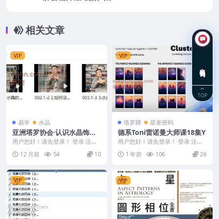
相关文章
VIP
VIP
在线咨询
TOP
易学
水晶
塔罗牌
星座密码
亚洲塔罗协会·认识水晶‬饰品
德系Toni雷诺曼大师课18集Y
课3集视频Y
用户您好！请先登录！ 登录 注册
用户您好！请先登录！ 登录 注册
亚洲塔罗协会·认识水晶‬饰品课3集
德系Toni雷诺曼大师课18集Y 250
12 月前
54
10
1 年前
106
26
视频Y 25...
424...
VIP
VIP