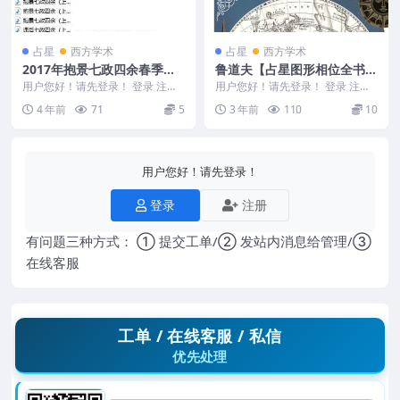
占星
西方学术
占星
西方学术
2017年抱景七政四余春季班
鲁道夫【占星图形相位全书】
录音10个
繁体横版彩色扫描
用户您好！请先登录！ 登录 注册
用户您好！请先登录！ 登录 注册
2017年抱景七政四余春季班录音
占星图形相位全书. 鲁道夫【占星
4 年前
71
5
3 年前
110
10
编号：222...
图形相位全书】...
用户您好！请先登录！
登录
注册
有问题三种方式： ① 提交工单/② 发站内消息给管理/③
在线客服
工单 / 在线客服 / 私信
优先处理