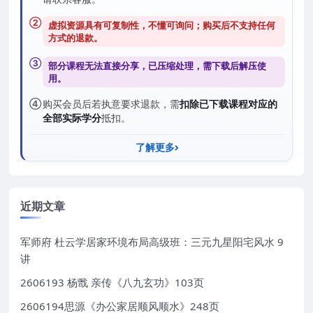
②
虚拟资源具有可复制性，不懂可询问；购买后
不支持任何
方式的退款
。
③
部分课程无法直接分享，已压缩处理，需
下载后解压
使
用。
④
购买会员后若执意要求退款，需
扣除已下载课程对应的
全部实际学分
抵扣。
了解更多
近期文章
军师府 杜云学居家环境布局高级班：三元九星阳宅风水 9
讲
2606193 杨戬 亲传《八九玄功》103页
2606194思源《办公家居顺风顺水》248页