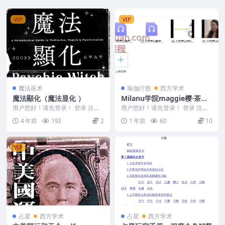
VIP
VIP
魔法巫术
瑜伽疗愈
西方学术
魔法顯化（魔法显化 ）
Milanu学院maggie樱·茶禅‬
疗愈师模块课「2025年新风
用户您好！请先登录！ 登录 注册
用户您好！请先登录！ 登录 注册
魔法顯化（魔法显化 ） 编号2233
口」7集视频+录音Y
Milanu学院maggie樱·茶禅‬疗愈师
4 年前
193
2
1 年前
60
10
30-03...
模...
VIP
占星
西方学术
占星
西方学术