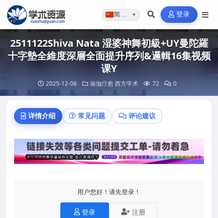
登录
简体…
▼
2511122Shiva Nata 湿婆神舞初級+UY曼陀羅
十字墊全維度深層全面提升序列&邏輯16集视频
课Y
2025-12-06
瑜伽疗愈
西方学术
72
0
详情介绍
常见问题
评论建议
用户您好！请先登录！
登录
注册