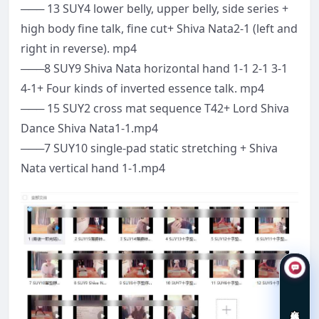
─── 13 SUY4 lower belly, upper belly, side series +
high body fine talk, fine cut+ Shiva Nata2-1 (left and
right in reverse). mp4
───8 SUY9 Shiva Nata horizontal hand 1-1 2-1 3-1
4-1+ Four kinds of inverted essence talk. mp4
─── 15 SUY2 cross mat sequence T42+ Lord Shiva
Dance Shiva Nata1-1.mp4
───7 SUY10 single-pad static stretching + Shiva
Nata vertical hand 1-1.mp4
在线咨询