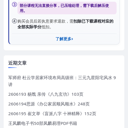
③
部分课程无法直接分享，已压缩处理，需
下载后解压
使
用。
④
购买会员后若执意要求退款，需
扣除已下载课程对应的
全部实际学分
抵扣。
了解更多
近期文章
军师府 杜云学居家环境布局高级班：三元九星阳宅风水 9
讲
2606193 杨戬 亲传《八九玄功》103页
2606194思源《办公家居顺风顺水》248页
2606195 崔文举《盲派八字 十神精释》152页
王凤麟电子书50部凤麟易理PDF书籍