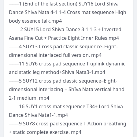
───1 (End of the last section) SUY16 Lord Shiva
Dance Shiva Nata 4-1 1-4 Cross mat sequence High
body essence talk.mp4
─── 2 SUY15 Lord Shiva Dance 3-1 1-3 + Inverted
Asana Fine Cut + Practice Eight Inner Rules.mp4
───4 SUY13 Cross pad classic sequence–Eight-
dimensional interlaced full version. mp4
───11 SUY6 cross pad sequence T uplink dynamic
and static leg method+Shiva Nata3-1.mp4
───5 SUY12 cross pad classic sequence–Eight-
dimensional interlacing + ShIva Nata vertical hand
2-1 medium. mp4
───16 SUY1 cross mat sequence T34+ Lord Shiva
Dance Shiva Nata1-1.mp4
───9 SUY8 cross pad sequence T Action breathing
+ static complete exercise. mp4