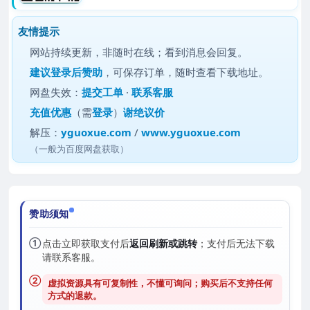
友情提示
网站持续更新，非随时在线；看到消息会回复。
建议
登录后赞助
，可保存订单，随时查看下载地址。
网盘失效：
提交工单
·
联系客服
充值优惠
（需
登录
）
谢绝议价
解压：
yguoxue.com
/
www.yguoxue.com
（一般为百度网盘获取）
赞助须知
①
点击立即获取支付后
返回刷新或跳转
；支付后无法下载
请联系客服。
②
虚拟资源具有可复制性，不懂可询问；购买后
不支持任何
方式的退款
。