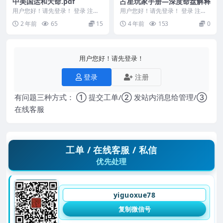
中美国运和天命.pdf
占星玩家手册—深度命盘解释
用户您好！请先登录！ 登录 注册
用户您好！请先登录！ 登录 注册
中美国运和天命.pdf225P 241166
占星玩家手册—深度命盘解释 编
2 年前
65
15
4 年前
153
0
...
号22W320
用户您好！请先登录！
登录
注册
有问题三种方式： ① 提交工单/② 发站内消息给管理/③
在线客服
工单 / 在线客服 / 私信
优先处理
yiguoxue78
复制微信号