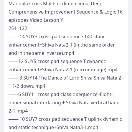
Mandala Cross Mat Full-dimensional Deep
Comprehensive Improvement Sequence & Logic 16
episodes Video Lesson Y
2511122
─── 14 SUY3 cross pad sequence T40 static
enhancement+Shiva Nata2-1 (in the same order
and in the same inverse).mp4
───12 SUY5 cross pad sequence T dynamic
enhancement+Shiva Nata2-1 (mirror image).mp4
─── 3 SUY14 The Dance of Lord Shiva Shiva Nata 2-
1 1-2 down. mp4
───6 SUY11 cross pad classic sequence–Eight-
dimensional interlacing + Shiva Nata vertical hand
2-1. mp4
─── 10 SUY7 cross pad sequence T uplink dynamic
and static technique+Shiva Nata3-1.mp4