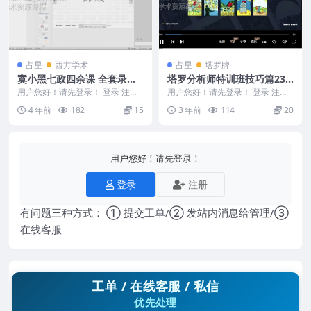
占星
西方学术
占星
塔罗牌
寞小黑七政四余课 全套录音
塔罗分析师特训班技巧篇23
和视频讲义
视频
用户您好！请先登录！ 登录 注册
用户您好！请先登录！ 登录 注册
寞小黑七政四余课 寞小黑-七政四
塔罗分析师特训班技巧篇 231205-
4 年前
182
15
3 年前
114
20
余果老星宗初...
1 | ...
用户您好！请先登录！
登录
注册
有问题三种方式： ① 提交工单/② 发站内消息给管理/③
在线客服
工单 / 在线客服 / 私信
优先处理