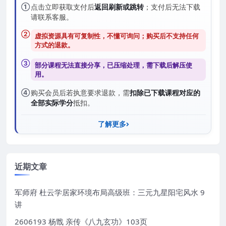
①
点击立即获取支付后
返回刷新或跳转
；支付后无法下载
请联系客服。
②
虚拟资源具有可复制性，不懂可询问；购买后
不支持任何
方式的退款
。
③
部分课程无法直接分享，已压缩处理，需
下载后解压
使
用。
④
购买会员后若执意要求退款，需
扣除已下载课程对应的
全部实际学分
抵扣。
了解更多
近期文章
军师府 杜云学居家环境布局高级班：三元九星阳宅风水 9
讲
2606193 杨戬 亲传《八九玄功》103页