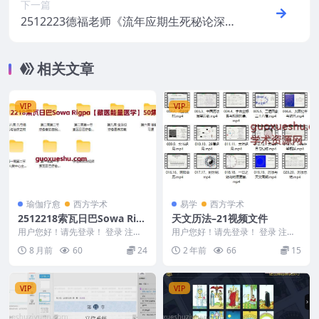
下一篇
2512223德福老师《流年应期生死秘论深度
点窍之——父亲篇》
相关文章
VIP
VIP
瑜伽疗愈
西方学术
易学
西方学术
2512218索瓦日巴Sowa Rig
天文历法–21视频文件
pa【藏医能量医学】50集
用户您好！请先登录！ 登录 注册
用户您好！请先登录！ 登录 注册
索瓦日巴Sowa Rigpa【藏医能量
天文历法–21 2408142 0...
8 月前
60
24
2 年前
66
15
医学】5...
VIP
VIP