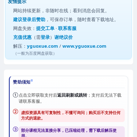
友情提示
网站持续更新，非随时在线；看到消息会回复。
建议
登录后赞助
，可保存订单，随时查看下载地址。
网盘失效：
提交工单
·
联系客服
充值优惠
（需
登录
）
谢绝议价
解压：
yguoxue.com
/
www.yguoxue.com
（一般为百度网盘获取）
赞助须知
①
点击立即获取支付后
返回刷新或跳转
；支付后无法下载
请联系客服。
②
虚拟资源具有可复制性，不懂可询问；购买后
不支持任何
方式的退款
。
③
部分课程无法直接分享，已压缩处理，需
下载后解压
使
用。