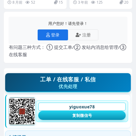
8 月前
52
15
3 年前
125
20
课程（中国传...
0...
护）视频11集Y
用户您好！请先登录！
登录
注册
有问题三种方式： ① 提交工单/② 发站内消息给管理/③
在线客服
工单 / 在线客服 / 私信
优先处理
yiguoxue78
复制微信号