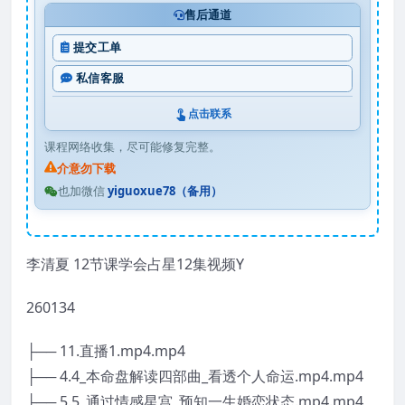
售后通道
提交工单
私信客服
点击联系
课程网络收集，尽可能修复完整。
介意勿下载
也加微信
yiguoxue78（备用）
李清夏 12节课学会占星12集视频Y
260134
├── 11.直播1.mp4.mp4
├── 4.4_本命盘解读四部曲_看透个人命运.mp4.mp4
├── 5.5_通过情感星宫_预知一生婚恋状态.mp4.mp4