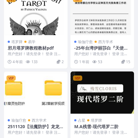
塔罗牌
易学
瑜伽疗愈
西方学术
邪月塔罗牌教程教材pdf
-25年台湾伊丽莎白『天使独
角兽灵气5.2课程』2集音频Y
用户您好！请先登录！ 登录 注册
用户您好！请先登录！ 登录 注册
邪月塔罗牌说明 邪月塔罗牌教程
25年台湾伊丽莎白『天使独角兽灵
4 年前
133
2
1 年前
53
15
教材pdf 编号...
气5.2课程』...
VIP
VIP
瑜伽疗愈
西方学术
占星
塔罗牌
2511120【法魔‬防护】龙龙老
M.A残雪-现代塔罗二阶
师·灵性护防‬课程（中国传统
用户您好！请先登录！ 登录 注册
用户您好！请先登录！ 登录 注册
守护+东南亚防护+西方防
【法魔‬防护】龙龙老师·灵性护防‬
M.A残雪-现代塔罗二阶 240153-2