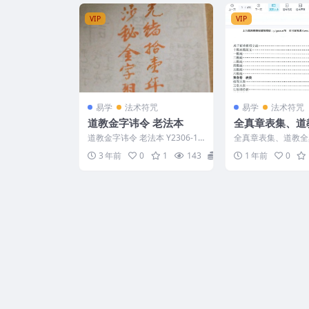
VIP
VIP
易学
法术符咒
易学
法术符咒
道教金字讳令 老法本
全真章表集、道
表集成、道教文
道教金字讳令 老法本 Y2306-14
全真章表集、道教全
PDF文档454页
5
成、道教文疏牒全集P
3 年前
0
1
143
18
1 年前
0
4页 2505117 ...