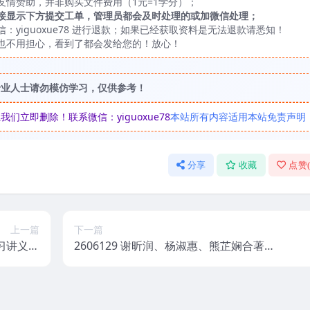
友情赞助，并非购买文件费用（1元=1学分）；
接显示下方提交工单，管理员都会及时处理的或加微信处理；
yiguoxue78 进行退款；如果已经获取资料是无法退款请悉知！
也不用担心，看到了都会发给您的！放心！
专业人士请勿模仿学习，仅供参考！
立即删除！联系微信：yiguoxue78
本站所有内容适用本站免责声明
分享
收藏
点赞
上一篇
下一篇
学习讲义之
2606129 谢昕润、杨淑惠、熊芷娴合著
 197页
《斗数医学与美容美体》450页