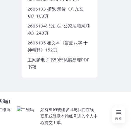
2606193 杨戬 亲传《八九玄
功》103页
2606194思源《办公家居顺风顺
水》248页
2606195 崔文举《盲派八字 十
神精释》152页
王凤麟电子书50部凤麟易理PDF
书籍
系我们
如有BUG或建议可与我们在线
联系或登录本站账号进入个人中
首页
心提交工单。