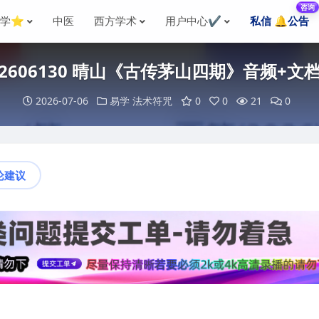
咨询
国学⭐
中医
西方学术
用户中心✔️
私信 🔔公告
2606130 晴山《古传茅山四期》音频+文
2026-07-06
易学
法术符咒
0
0
21
0
论建议