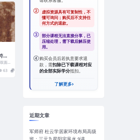
请联系客服。
②
虚拟资源具有可复制性，不
懂可询问；购买后
不支持任
何方式的退款
。
③
部分课程无法直接分享，已
压缩处理，需
下载后解压
使
用。
家符咒
④
购买会员后若执意要求退
单页Y
8双面
款，需
扣除已下载课程对应
63
13
的全部实际学分
抵扣。
了解更多
近期文章
军师府 杜云学居家环境布局高级
班：三元九星阳宅风水 9讲