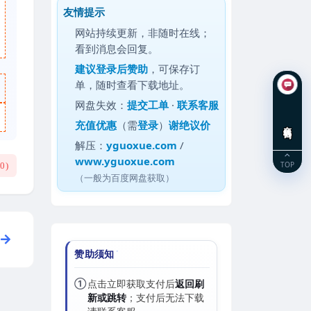
友情提示
网站持续更新，非随时在线；
看到消息会回复。
建议
登录后赞助
，可保存订
单，随时查看下载地址。
网盘失效：
提交工单
·
联系客服
充值优惠
（需
登录
）
谢绝议价
在线咨询
解压：
yguoxue.com
/
www.yguoxue.com
TOP
(
0
)
（一般为百度网盘获取）
赞助须知
①
点击立即获取支付后
返回刷
新或跳转
；支付后无法下载