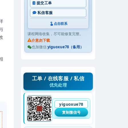
提交工单
私信客服
样
点击联系
与
课程网络收集，尽可能修复完整。
效
介意勿下载
也加微信
yiguoxue78（备用）
相
工单 / 在线客服 / 私信
优先处理
yiguoxue78
复制微信号