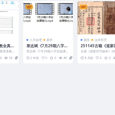
VIP
VIP
八字命理
易学
易学
法术符咒
教全真章
章志斌《7月29期八字实
251145古籍《道
疏牒全集
战课程》直播11个小时
秘本》28双面 约56
真章表集
章志斌《7月29期八字实战课
古籍《道家符咒秘本》2
（台湾）
DF文档45
程》直播11个小时（台湾） 24
约56单页Y 251145
0
56
20
2 年前
0
0
49
15
8 月前
0
0
10111 7月29...