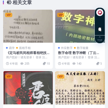
相关文章
VIP
VIP
在线咨询
TOP
易学
面相手相
外应数字
数字能量
《定马桩民间相师看相绝技秘
数字命理 数字神断（丁云
法》pdf 144页，手抄拍照清
浩）录音文件6集+资料
用户您好！请先登录！ 登录 注册
用户您好！请先登录！ 登录 注册
晰百度盘。阿里云盘
《定马桩民间相师看相绝技秘法》
丁云浩数字命理录音6集+资料 编
4 年前
205
10
4 年前
140
5
pdf 144页...
号：22213...
VIP
VIP