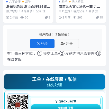
八字命理
易学
易学
法术符咒
夏光明老师 君臣命理365道窍
南笙九天玄女法脉一套 九天
门147页
玄女法脉上册文档
用户您好！请先登录！ 登录 注册
用户您好！请先登录！ 登录 注册
夏光明老师 君臣命理365道窍门14
南笙九天玄女法脉1套 九天玄女法
2 年前
60
8
3 年前
265
18
7页 24...
脉上册 此法只...
用户您好！请先登录！
登录
注册
有问题三种方式： ① 提交工单/② 发站内消息给管理/③
在线客服
工单 / 在线客服 / 私信
优先处理
yiguoxue78
复制微信号