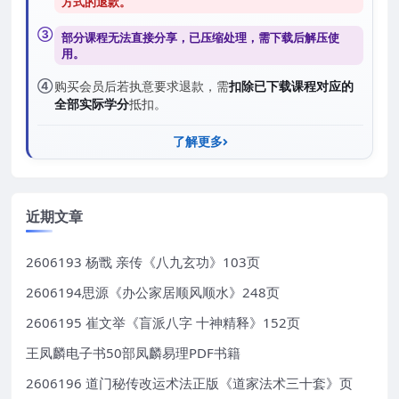
方式的退款
。
③
部分课程无法直接分享，已压缩处理，需
下载后解压
使
用。
④
购买会员后若执意要求退款，需
扣除已下载课程对应的
全部实际学分
抵扣。
了解更多
近期文章
2606193 杨戬 亲传《八九玄功》103页
2606194思源《办公家居顺风顺水》248页
2606195 崔文举《盲派八字 十神精释》152页
王凤麟电子书50部凤麟易理PDF书籍
2606196 道门秘传改运术法正版《道家法术三十套》页