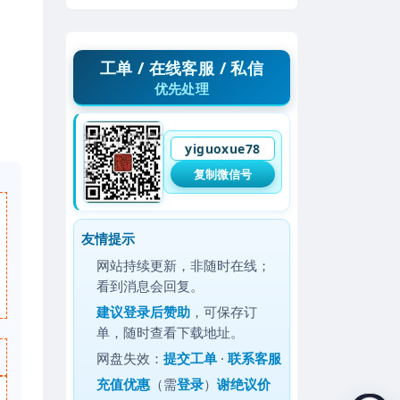
工单 / 在线客服 / 私信
优先处理
yiguoxue78
复制微信号
友情提示
网站持续更新，非随时在线；
看到消息会回复。
建议
登录后赞助
，可保存订
单，随时查看下载地址。
网盘失效：
提交工单
·
联系客服
充值优惠
（需
登录
）
谢绝议价