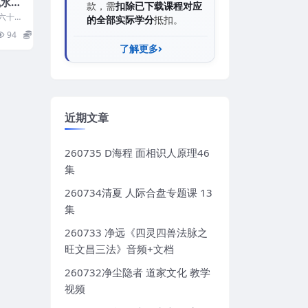
風水斷
款，需
扣除已下载课程对应
之六十四
的全部实际学分
抵扣。
六十四
94
2
了解更多
近期文章
260735 D海程 面相识人原理46
集
260734清夏 人际合盘专题课 13
集
260733 净远《四灵四兽法脉之
旺文昌三法》音频+文档
260732净尘隐者 道家文化 教学
视频