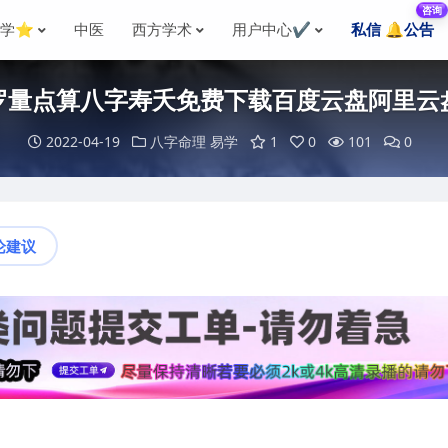
咨询
国学⭐
中医
西方学术
用户中心✔️
私信 🔔公告
罗量点算八字寿夭免费下载百度云盘阿里云
2022-04-19
八字命理
易学
1
0
101
0
论建议