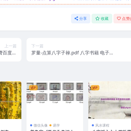
分享
收藏
点赞
上一篇
下一篇
费百度盘
罗量-点算八字子禄.pdf 八字书籍 电子版
下载
资源 免费下载百度云网盘下载！
VIP
VIP
微信头像
易学
风水课程