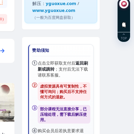
解压：
yguoxue.com
/
www.yguoxue.com
（一般为百度网盘获取）
(
0
)
在线咨询
TOP
赞助须知
①
点击立即获取支付后
返回刷
新或跳转
；支付后无法下载
请联系客服。
②
虚拟资源具有可复制性，不
懂可询问；购买后
不支持任
何方式的退款
。
③
部分课程无法直接分享，已
压缩处理，需
下载后解压
使
用。
④
购买会员后若执意要求退