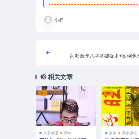
小易
盲派命理八字基础版本+案例免
相关文章
VIP
VIP
八字命理
易学
易学
风水课程