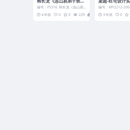
韩长龙《连山易弟子班》
梁超-旺宅设计实例
视频40集，百度网盘下
f
编号：F5316. 韩长龙《连山易
编号：MY2212-200-
载，阿里云盘下载
弟子班》视频40集/──打造优势
旺宅设计实例集 .pdf
4 年前
0
0
229
15
3 年前
0
识别自运行系统...