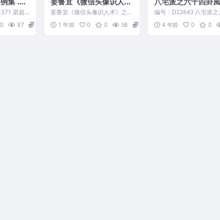
集 .pd
姜鲁宜《微信头像识人
八宅派之六十四卦
术》之【头像设计布局】
法8页
371 梁超-
姜鲁宜《微信头像识人术》之
编号：D22643 八宅派
课程23集
【头像设计布局】课程23集 25
卦風水斷法8页 八宅派之
0
87
5
1 年前
0
0
58
16
4 年前
0
0
06248-3 1.m...
卦風水斷法八宅派...