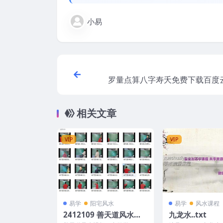
小易
罗量点算八字寿夭免费下载百度
相关文章
VIP
VIP
易学
阳宅风水
易学
风水课程
2412109 善天道风水视
九龙水..txt