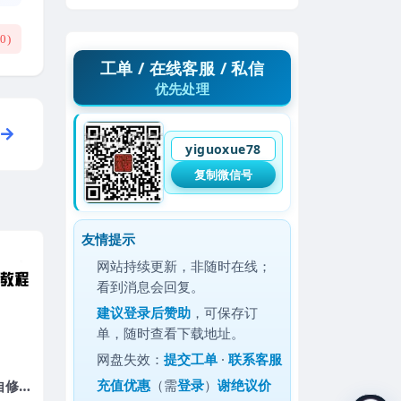
(
0
)
工单 / 在线客服 / 私信
优先处理
yiguoxue78
复制微信号
友情提示
网站持续更新，非随时在线；
看到消息会回复。
建议
登录后赞助
，可保存订
单，随时查看下载地址。
网盘失效：
提交工单
·
联系客服
充值优惠
（需
登录
）
谢绝议价
自修