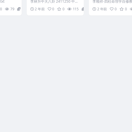
档
教程（高级班）
txt
李林升中天八卦 2411250 中天
李顺祥-四柱命理学自修
八卦 1 学易方法 道六中天区别.
（高级班） 240909-17
0
79
10
2 年前
0
0
115
7
2 年前
0
0
m4a 中...