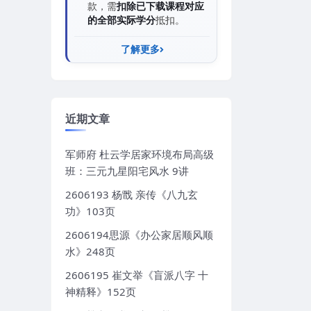
款，需
扣除已下载课程对应
的全部实际学分
抵扣。
了解更多
近期文章
军师府 杜云学居家环境布局高级
班：三元九星阳宅风水 9讲
2606193 杨戬 亲传《八九玄
功》103页
2606194思源《办公家居顺风顺
水》248页
2606195 崔文举《盲派八字 十
神精释》152页