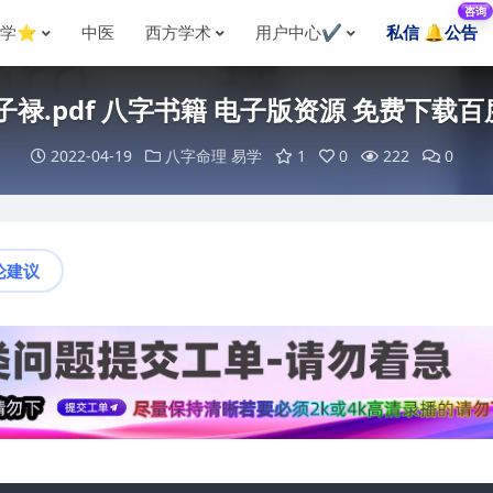
咨询
国学⭐
中医
西方学术
用户中心✔️
私信 🔔公告
子禄.pdf 八字书籍 电子版资源 免费下载
2022-04-19
八字命理
易学
1
0
222
0
论建议