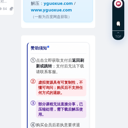
教程
解压：
yguoxue.com
/
84
5
www.yguoxue.com
（一般为百度网盘获取）
在线咨询
TOP
赞助须知
①
点击立即获取支付后
返回刷
新或跳转
；支付后无法下载
请联系客服。
②
虚拟资源具有可复制性，不
懂可询问；购买后
不支持任
何方式的退款
。
③
部分课程无法直接分享，已
压缩处理，需
下载后解压
使
用。
④
购买会员后若执意要求退