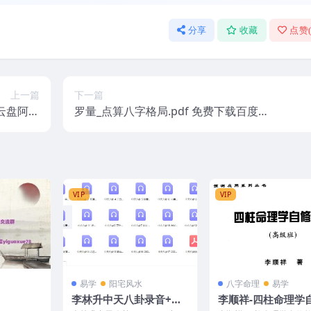
分享
收藏
点赞
上一篇
下一篇
云盘阿里
罗量_点算八字格局.pdf 免费下载百度云
云盘
盘
VIP
VIP
易学
阳宅风水
八字命理
易学
李林升中天八卦录音+文
李顺祥-四柱命理学