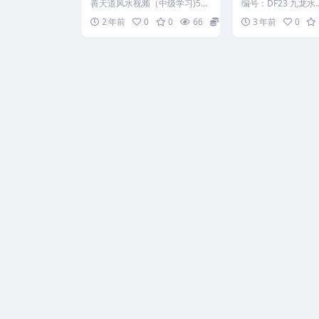
频（中级学习)53集
善天道风水视频（中级学习)53
编号：DF23 九龙水..
集 2412109 善天道八宅风水
2 年前
0
0
66
16
3 年前
0
（二）.mp4 ...