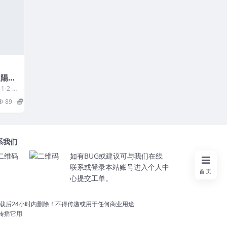
义陽宅
1-2-3
實例篇
89
15
系我们
如有BUG或建议可与我们在线
联系或登录本站账号进入个人中
首页
心提交工单。
载后24小时内删除！不得传递或用于任何商业用途
切勿传播它用