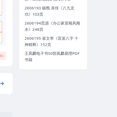
2606193 杨戬 亲传《八九玄
功》103页
2606194思源《办公家居顺风顺
水》248页
2606195 崔文举《盲派八字 十
神精释》152页
王凤麟电子书50部凤麟易理PDF
(
0
)
书籍