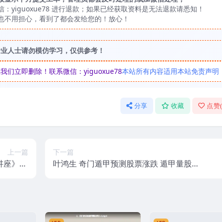
yiguoxue78 进行退款；如果已经获取资料是无法退款请悉知！
也不用担心，看到了都会发给您的！放心！
专业人士请勿模仿学习，仅供参考！
立即删除！联系微信：yiguoxue78
本站所有内容适用本站免责声明
分享
收藏
点赞
上一篇
下一篇
座》16
叶鸿生 奇门遁甲预测股票涨跌 遁甲量股p
云下载！
df完整版资料