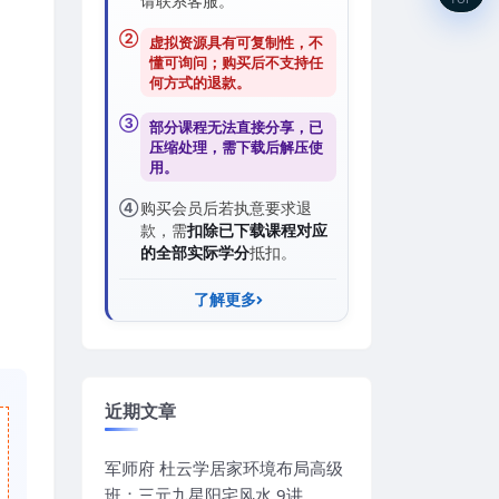
请联系客服。
②
虚拟资源具有可复制性，不
懂可询问；购买后
不支持任
何方式的退款
。
③
部分课程无法直接分享，已
压缩处理，需
下载后解压
使
用。
④
购买会员后若执意要求退
款，需
扣除已下载课程对应
的全部实际学分
抵扣。
了解更多
近期文章
军师府 杜云学居家环境布局高级
班：三元九星阳宅风水 9讲