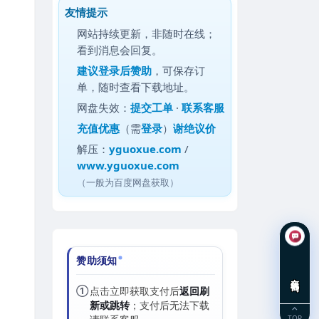
友情提示
网站持续更新，非随时在线；
看到消息会回复。
建议
登录后赞助
，可保存订
单，随时查看下载地址。
网盘失效：
提交工单
·
联系客服
充值优惠
（需
登录
）
谢绝议价
解压：
yguoxue.com
/
www.yguoxue.com
（一般为百度网盘获取）
赞助须知
在线咨询
①
点击立即获取支付后
返回刷
新或跳转
；支付后无法下载
TOP