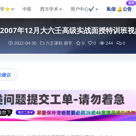
咨询
国学⭐
中医
西方学术
用户中心✔️
私信 🔔公告
2007年12月大六壬高级实战面授特训班视
2022-04-30
六壬课程
易学
0
0
244
0
论建议