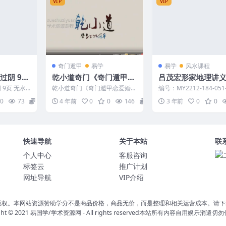
VIP
VIP
奇门遁甲
易学
易学
风水课程
乾小道奇门《奇门遁甲恋
吕茂宏形家地理讲
爱婚姻判断思路6集》
實例篇D9页.pdf
 9页 无水
乾小道奇门《奇门遁甲恋爱婚姻
编号：MY2212-184-051-
判断思路6集》 乾小道奇门遁甲
吕茂宏形家地理讲义陽宅
0
73
8
4 年前
0
0
146
15
3 年前
0
0
乾小道奇门婚姻 编...
D9...
快速导航
关于本站
联
个人中心
客服咨询
标签云
推广计划
网址导航
VIP介绍
版权。本网站资源赞助学分不是商品价格，商品无价，而是整理和相关运营成本。请下
ght © 2021
易国学/学术资源网
- All rights reserved本站所有内容自用娱乐消遣