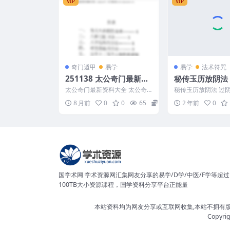
VIP
VIP
奇门遁甲
易学
易学
法术符咒
251138 太公奇门最新资
秘传玉历放阴法 过阴 9页
料大全 太公奇门进阶版.p
无水印
太公奇门最新资料大全 太公奇
秘传玉历放阴法 过阴
df 94页Y
门进阶版.pdf 94页Y 251138
印 241098-74
8 月前
0
0
65
8
2 年前
0
国学术网 学术资源网汇集网友分享的易学/D学/中医/F学等超过
100TB大小资源课程，国学资料分享平台正能量
本站资料均为网友分享或互联网收集,本站不拥有
Copyri