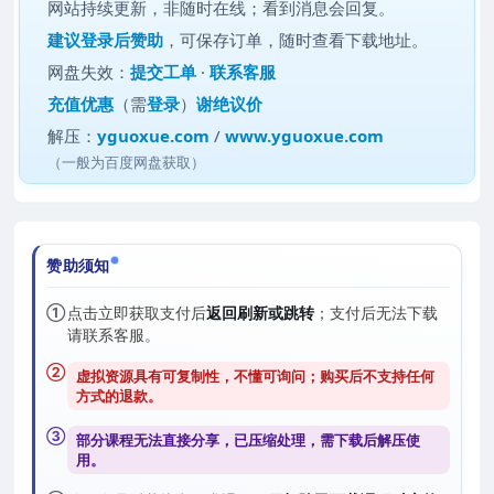
网站持续更新，非随时在线；看到消息会回复。
建议
登录后赞助
，可保存订单，随时查看下载地址。
网盘失效：
提交工单
·
联系客服
充值优惠
（需
登录
）
谢绝议价
解压：
yguoxue.com
/
www.yguoxue.com
（一般为百度网盘获取）
赞助须知
①
点击立即获取支付后
返回刷新或跳转
；支付后无法下载
请联系客服。
②
虚拟资源具有可复制性，不懂可询问；购买后
不支持任何
方式的退款
。
③
部分课程无法直接分享，已压缩处理，需
下载后解压
使
用。