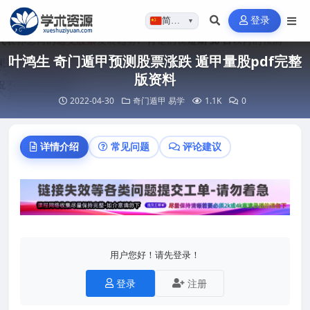
登录
简体…
▼
叶鸿生 奇门遁甲预测股票涨跌 遁甲量股pdf完整
版资料
2022-04-30
奇门遁甲
易学
1.1K
0
详情介绍
常见问题
评论建议
用户您好！请先登录！
登录
注册