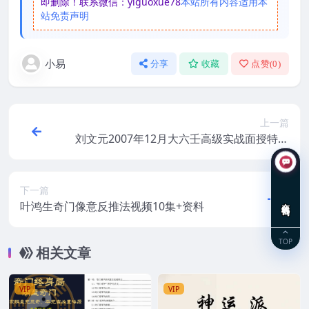
即删除！联系微信：yiguoxue78
本站所有内容适用本
站免责声明
小易
分享
收藏
点赞(
0
)
上一篇
刘文元2007年12月大六壬高级实战面授特训
班视频22集
下一篇
在线咨询
叶鸿生奇门像意反推法视频10集+资料
TOP
相关文章
VIP
VIP