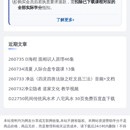
④
购买会员后若执意要求退款，需
扣除已下载课程对应的
全部实际学分
抵扣。
了解更多
近期文章
260735 D海程 面相识人原理46集
260734清夏 人际合盘专题课 13集
260733 净远《四灵四兽法脉之旺文昌三法》音频+文档
260732净尘隐者 道家文化 教学视频
D22750民间传统风水术 八宅风水 30页免费百度盘下载
本站资料均为网友分享或互联网收集,本站不拥有版权。本网站资源赞助学分不是
商品价格，商品无价，而是整理和相关运营成本。请下载后24小时内删除！不得