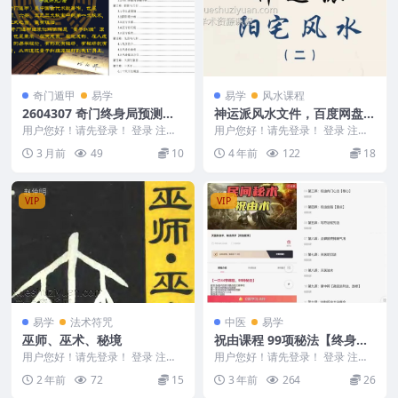
奇门遁甲
易学
易学
风水课程
2604307 奇门终身局预测与
神运派风水文件，百度网盘下
化解教材176页Y
载，阿里云盘下载
用户您好！请先登录！ 登录 注册
用户您好！请先登录！ 登录 注册
奇门终身局预测与化解教材176页
编号：F5327 ├──神运派风水录
3 月前
49
10
4 年前
122
18
Y 26043...
音2 | ...
VIP
VIP
易学
法术符咒
中医
易学
巫师、巫术、秘境
祝由课程 99项秘法【终身授
课】44节 宏易 天医祝由术
用户您好！请先登录！ 登录 注册
用户您好！请先登录！ 登录 注册
巫师、巫术、秘境.pdf 2403155-3
宏易 天医祝由术 祝由课程，99项
2 年前
72
15
3 年前
264
26
5
秘法【终身授...