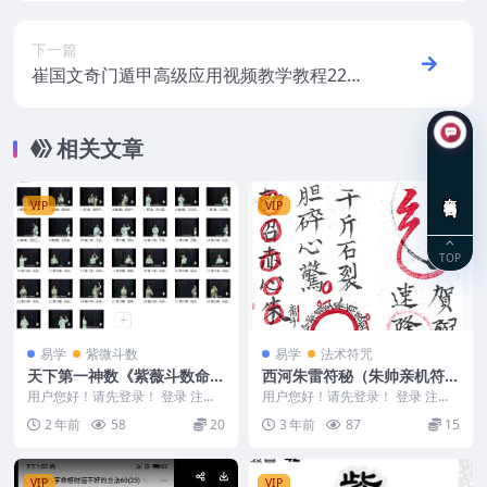
下一篇
崔国文奇门遁甲高级应用视频教学教程22集
+讲义
相关文章
在线咨询
VIP
VIP
TOP
易学
紫微斗数
易学
法术符咒
天下第一神数《紫薇斗数命里
西河朱雷符秘（朱帅亲机符
学》进阶篇，大量实战案例教
法）
用户您好！请先登录！ 登录 注册
用户您好！请先登录！ 登录 注册
你预测方法技巧！
天下第一神数《紫薇斗数命里学》
西河朱雷符秘（朱帅亲机符法）.p
2 年前
58
20
3 年前
87
15
进阶篇，大量实战...
df 2312...
VIP
VIP