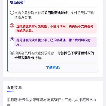
赞助须知
①
点击立即获取支付后
返回刷新或跳转
；支付后无法下载
请联系客服。
②
虚拟资源具有可复制性，不懂可询问；购买后
不支持任何
方式的退款
。
③
部分课程无法直接分享，已压缩处理，需
下载后解压
使
用。
④
购买会员后若执意要求退款，需
扣除已下载课程对应的
全部实际学分
抵扣。
了解更多
近期文章
军师府 杜云学居家环境布局高级班：三元九星阳宅风水 9
讲