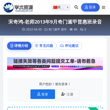
登录
简体…
▼
宋奇鸿-老师2013年9月奇门遁甲普惠班录音
2022-04-30
奇门遁甲
易学
86
0
详情介绍
常见问题
评论建议
用户您好！请先登录！
登录
注册