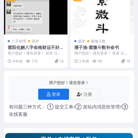
八字命理
易学
易学
紫微斗数
紫阳化解八字命格财运不好的
潘子渔-紫微斗数补命书
方法
用户您好！请先登录！ 登录 注册
用户您好！请先登录！ 登录 注册
紫阳化解八字命格财运不好的方法
潘子渔-紫微斗数补命书 2403017-
4 年前
115
16
2 年前
90
18
M2301-2...
5 潘...
用户您好！请先登录！
登录
注册
有问题三种方式： ① 提交工单/② 发站内消息给管理/③
在线客服