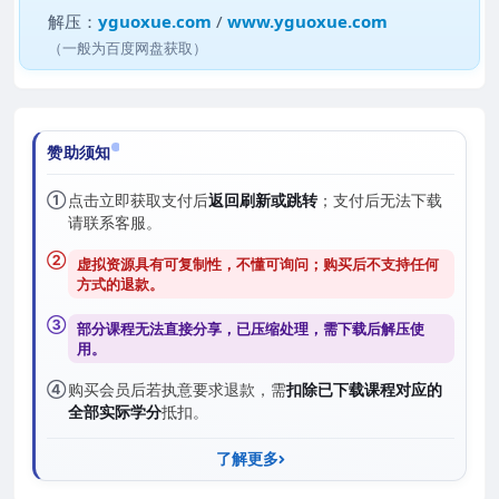
解压：
yguoxue.com
/
www.yguoxue.com
（一般为百度网盘获取）
赞助须知
①
点击立即获取支付后
返回刷新或跳转
；支付后无法下载
请联系客服。
②
虚拟资源具有可复制性，不懂可询问；购买后
不支持任何
方式的退款
。
③
部分课程无法直接分享，已压缩处理，需
下载后解压
使
用。
④
购买会员后若执意要求退款，需
扣除已下载课程对应的
全部实际学分
抵扣。
了解更多