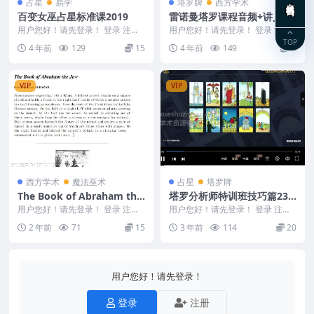
占星
易学
塔罗牌
西方学术
百变女巫占星标准课2019
雷诺曼塔罗课程音频+讲义资
料
用户您好！请先登录！ 登录 注册
用户您好！请先登录！ 登录 注册
百变女巫占星标准课2019 223302
雷诺曼塔罗课程 编号：221691D9
TOP
4 年前
129
15
4 年前
149
2
-00...
48 ....
VIP
VIP
西方学术
魔法巫术
占星
塔罗牌
The Book of Abraham the
塔罗分析师特训班技巧篇23
Jew亚伯拉罕之书（炼金术文
视频
用户您好！请先登录！ 登录 注册
用户您好！请先登录！ 登录 注册
献）
The Book of Abraham the...
塔罗分析师特训班技巧篇 231205-
2 年前
71
15
3 年前
114
20
1 | ...
用户您好！请先登录！
登录
注册