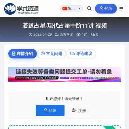
登录
简体…
▼
若道占星-现代占星中阶11讲 视频
2022-04-29
西方学术
131
0
详情介绍
常见问题
评论建议
用户您好！请先登录！
登录
注册